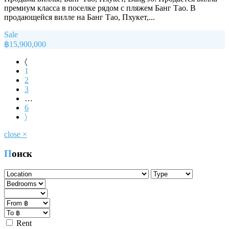
премиум класса в поселке рядом с пляжем Банг Тао. В
продающейся вилле на Банг Тао, Пхукет,...
Sale
฿15,900,000
〈
1
2
3
…
6
〉
close
×
Поиск
Rent