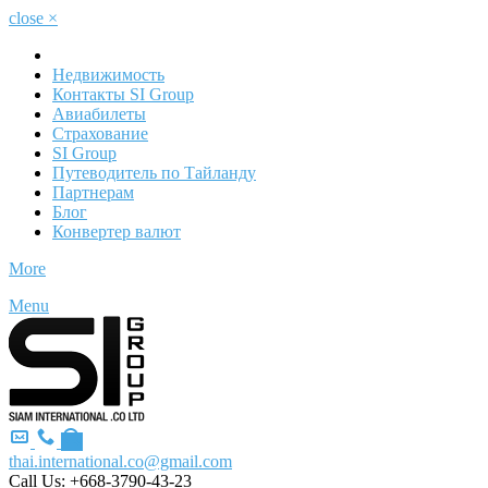
close
×
Недвижимость
Контакты SI Group
Авиабилеты
Страхование
SI Group
Путеводитель по Тайланду
Партнерам
Блог
Конвертер валют
More
Menu
thai.international.co@gmail.com
Call Us:
+668-3790-43-23