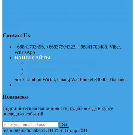
Siam International — SI Group Компания «Siam International»
рада представить услуги, которые помогут вам приятно и
легко провести свое время отдыха на о. Пхукет в королевстве
Тайланд. Наш офис находится в живописном месте острова
Пхукет.
Contact Us
+66841703496, +66837904323, +66841703488. Viber,
WhatsApp
НАШИ САЙТЫ
Главный сайт компании SI Group
Справочник по Тайланду
Аренда авто
Soi 3 Tambon Wichit, Chang Wat Phuket 83000, Thailand
thai.international.co@gmail.com
Подписка
Подпишитесь на наши новости, будьте всегда в курсе
последних событий
Siam International.co LTD © SI Group 2011