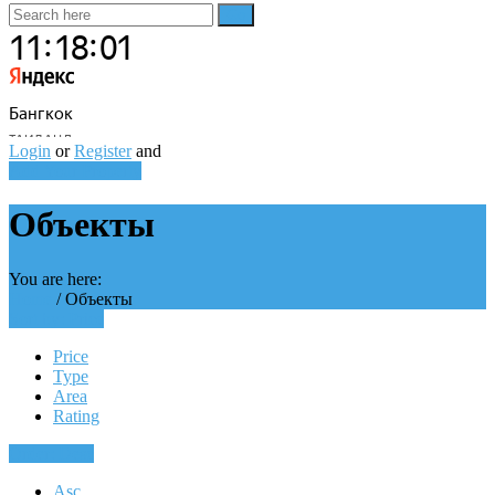
Login
or
Register
and
Add Your Property
Объекты
You are here:
Home
/
Объекты
Sort by:
Price
Price
Type
Area
Rating
Order:
Desc
Asc