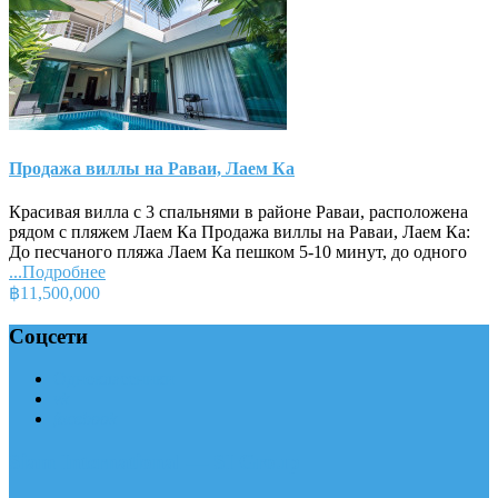
Продажа виллы на Раваи, Лаем Ка
Красивая вилла с 3 спальнями в районе Раваи, расположена
рядом с пляжем Лаем Ка Продажа виллы на Раваи, Лаем Ка:
До песчаного пляжа Лаем Ка пешком 5-10 минут, до одного
...Подробнее
฿11,500,000
Соцсети
Одноклассники
vk
facebook
Siam International — SI Group