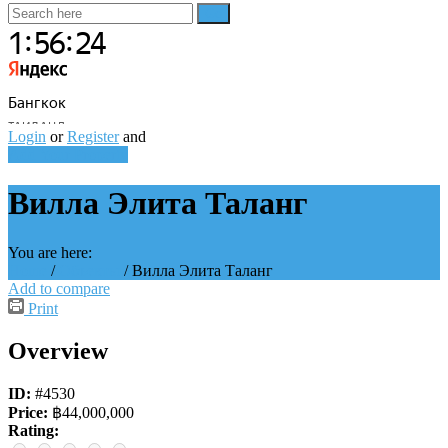
Login
or
Register
and
Add Your Property
Вилла Элита Таланг
You are here:
Home
/
Объекты
/
Вилла Элита Таланг
Add to compare
Print
Overview
ID:
#4530
Price:
฿44,000,000
Rating: