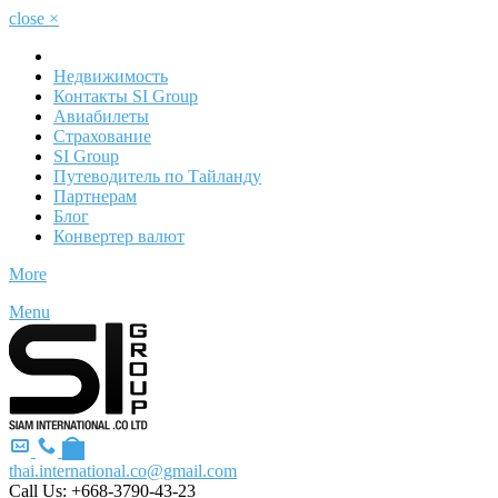
close
×
Недвижимость
Контакты SI Group
Авиабилеты
Страхование
SI Group
Путеводитель по Тайланду
Партнерам
Блог
Конвертер валют
More
Menu
thai.international.co@gmail.com
Call Us:
+668-3790-43-23