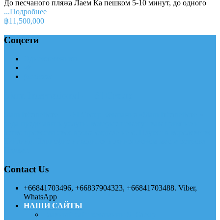
До песчаного пляжа Лаем Ка пешком 5-10 минут, до одного
...Подробнее
฿11,500,000
Соцсети
Одноклассники
vk
facebook
Siam International — SI Group
Siam International — SI Group Компания «Siam International»
рада представить услуги, которые помогут вам приятно и
легко провести свое время отдыха на о. Пхукет в королевстве
Тайланд. Наш офис находится в живописном месте острова
Пхукет.
Contact Us
+66841703496, +66837904323, +66841703488. Viber,
WhatsApp
НАШИ САЙТЫ
Главный сайт компании SI Group