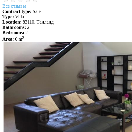
Все отзывы
Contract type:
Sale
Type:
Villa
Location:
83110, Таиланд
Bathrooms:
2
Bedrooms:
2
2
Area:
0 m