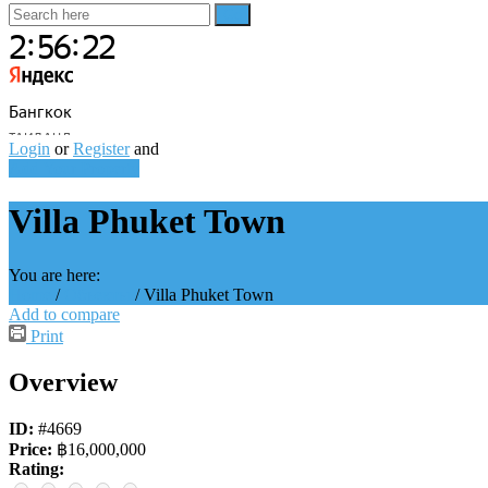
Login
or
Register
and
Add Your Property
Villa Phuket Town
You are here:
Home
/
Объекты
/
Villa Phuket Town
Add to compare
Print
Overview
ID:
#4669
Price:
฿16,000,000
Rating: