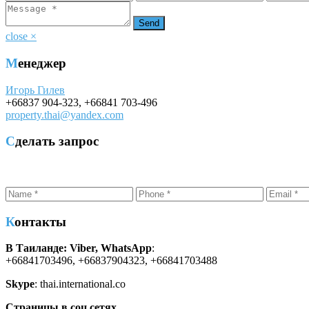
close
×
Менеджер
Игорь Гилев
+66837 904-323
,
+66841 703-496
property.thai@yandex.com
Сделать запрос
Контакты
В Таиланде: Viber, WhatsApp
:
+66841703496, +66837904323, +66841703488
Skype
: thai.international.co
Страницы в соц.сетях