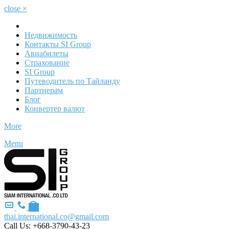
close
×
Недвижимость
Контакты SI Group
Авиабилеты
Страхование
SI Group
Путеводитель по Тайланду
Партнерам
Блог
Конвертер валют
More
Menu
thai.international.co@gmail.com
Call Us:
+668-3790-43-23