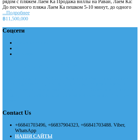
рядом с пляжем Лаем Ка Продажа виллы на Раваи, Лаем Ка:
До песчаного пляжа Лаем Ка пешком 5-10 минут, до одного
...Подробнее
฿11,500,000
Соцсети
Одноклассники
vk
facebook
Siam International — SI Group
Siam International — SI Group Компания «Siam International»
рада представить услуги, которые помогут вам приятно и
легко провести свое время отдыха на о. Пхукет в королевстве
Тайланд. Наш офис находится в живописном месте острова
Пхукет.
Contact Us
+66841703496, +66837904323, +66841703488. Viber,
WhatsApp
НАШИ САЙТЫ