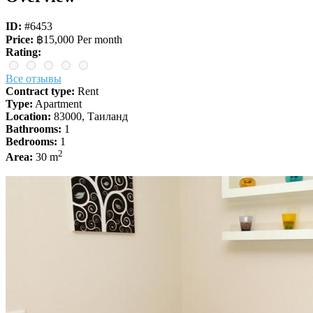
ID:
#6453
Price:
฿15,000 Per month
Rating:
Все отзывы
Contract type:
Rent
Type:
Apartment
Location:
83000, Таиланд
Bathrooms:
1
Bedrooms:
1
2
Area:
30 m