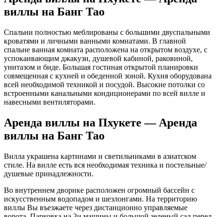
виллы на Банг Тао
Спальни полностью меблированы с большими двуспальными
кроватями и личными ванными комнатами. В главной
спальне ванная комната расположена на открытом воздухе, с
успокаивающим джакузи, душевой кабиной, раковиной,
унитазом и биде. Большая гостиная открытой планировки
совмещенная с кухней и обеденной зоной. Кухня оборудована
всей необходимой техникой и посудой. Высокие потолки со
встроенными канальными кондиционерами по всей вилле и
навесными вентиляторами.
Аренда виллы на Пхукете — Аренда
виллы на Банг Тао
Вилла украшена картинами и светильниками в азиатском
стиле. На вилле есть вся необходимая техника и постельные/
душевые принадлежности.
Во внутреннем дворике расположен огромный бассейн с
искусственным водопадом и шезлонгами. На территорию
виллы Вы въезжаете через дистанционно управляемые
ворота. Парковка на 3и машины и большой зеленый сад перед