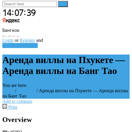
Login
or
Register
and
Add Your Property
Аренда виллы на Пхукете —
Аренда виллы на Банг Тао
You are here:
Home
/
Объекты
/
Аренда виллы на Пхукете — Аренда виллы
на Банг Тао
Add to compare
Print
Overview