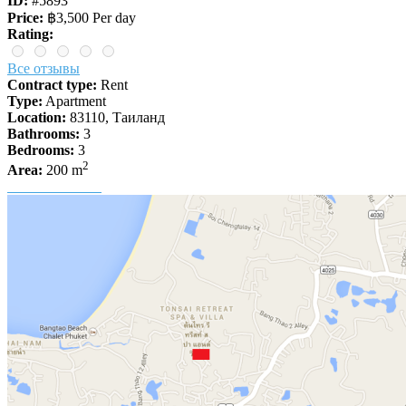
ID:
#5893
Price:
฿3,500 Per day
Rating:
Все отзывы
Contract type:
Rent
Type:
Apartment
Location:
83110, Таиланд
Bathrooms:
3
Bedrooms:
3
2
Area:
200 m