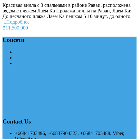
Красивая вилла с 3 спальнями в районе Раваи, расположена
рядом с пляжем Лаем Ка Продажа виллы на Раваи, Лаем Ка:
До песчаного пляжа Лаем Ка пешком 5-10 минут, до одного
...Подробнее
฿11,500,000
Соцсети
Одноклассники
vk
facebook
Siam International — SI Group
Siam International — SI Group Компания «Siam International»
рада представить услуги, которые помогут вам приятно и
легко провести свое время отдыха на о. Пхукет в королевстве
Тайланд. Наш офис находится в живописном месте острова
Пхукет.
Contact Us
+66841703496, +66837904323, +66841703488. Viber,
WhatsApp