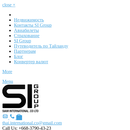
close
×
Недвижимость
Контакты SI Group
Авиабилеты
Страхование
SI Group
Путеводитель по Тайланду
Партнерам
Блог
Конвертер валют
More
Menu
thai.international.co@gmail.com
Call Us:
+668-3790-43-23