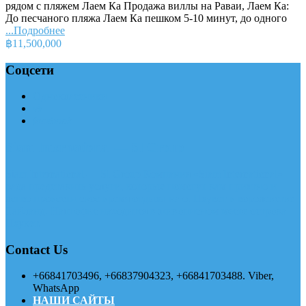
рядом с пляжем Лаем Ка Продажа виллы на Раваи, Лаем Ка:
До песчаного пляжа Лаем Ка пешком 5-10 минут, до одного
...Подробнее
฿11,500,000
Соцсети
Одноклассники
vk
facebook
Siam International — SI Group
Siam International — SI Group Компания «Siam International»
рада представить услуги, которые помогут вам приятно и
легко провести свое время отдыха на о. Пхукет в королевстве
Тайланд. Наш офис находится в живописном месте острова
Пхукет.
Contact Us
+66841703496, +66837904323, +66841703488. Viber,
WhatsApp
НАШИ САЙТЫ