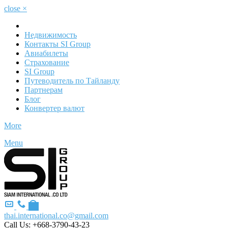
close
×
Недвижимость
Контакты SI Group
Авиабилеты
Страхование
SI Group
Путеводитель по Тайланду
Партнерам
Блог
Конвертер валют
More
Menu
thai.international.co@gmail.com
Call Us:
+668-3790-43-23