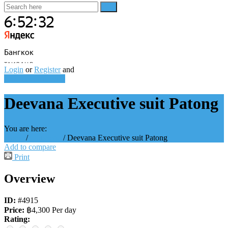
Login
or
Register
and
Add Your Property
Deevana Executive suit Patong
You are here:
Home
/
Объекты
/
Deevana Executive suit Patong
Add to compare
Print
Overview
ID:
#4915
Price:
฿4,300 Per day
Rating: