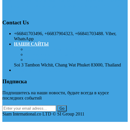
легко провести свое время отдыха на о. Пхукет в королевстве
Тайланд. Наш офис находится в живописном месте острова
Пхукет.
Contact Us
+66841703496, +66837904323, +66841703488. Viber,
WhatsApp
НАШИ САЙТЫ
Главный сайт компании SI Group
Справочник по Тайланду
Аренда авто
Soi 3 Tambon Wichit, Chang Wat Phuket 83000, Thailand
thai.international.co@gmail.com
Подписка
Подпишитесь на наши новости, будьте всегда в курсе
последних событий
Siam International.co LTD © SI Group 2011
Up