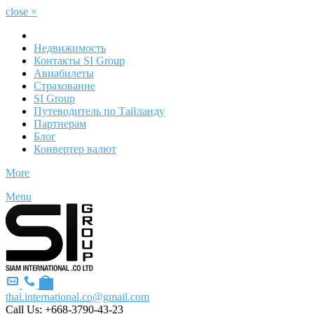
close
×
Недвижимость
Контакты SI Group
Авиабилеты
Страхование
SI Group
Путеводитель по Тайланду
Партнерам
Блог
Конвертер валют
More
Menu
thai.international.co@gmail.com
Call Us:
+668-3790-43-23