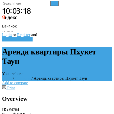
Login
or
Register
and
Add Your Property
Аренда квартиры Пхукет
Таун
You are here:
Home
/
Объекты
/
Аренда квартиры Пхукет Таун
Add to compare
Print
Overview
ID:
#4764