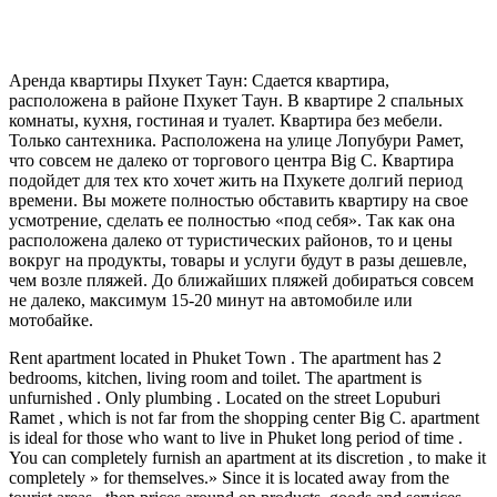
Аренда квартиры Пхукет Таун: Сдается квартира,
расположена в районе Пхукет Таун. В квартире 2 спальных
комнаты, кухня, гостиная и туалет. Квартира без мебели.
Только сантехника. Расположена на улице Лопубури Рамет,
что совсем не далеко от торгового центра Big C. Квартира
подойдет для тех кто хочет жить на Пхукете долгий период
времени. Вы можете полностью обставить квартиру на свое
усмотрение, сделать ее полностью «под себя». Так как она
расположена далеко от туристических районов, то и цены
вокруг на продукты, товары и услуги будут в разы дешевле,
чем возле пляжей. До ближайших пляжей добираться совсем
не далеко, максимум 15-20 минут на автомобиле или
мотобайке.
Rent apartment located in Phuket Town . The apartment has 2
bedrooms, kitchen, living room and toilet. The apartment is
unfurnished . Only plumbing . Located on the street Lopuburi
Ramet , which is not far from the shopping center Big C. apartment
is ideal for those who want to live in Phuket long period of time .
You can completely furnish an apartment at its discretion , to make it
completely » for themselves.» Since it is located away from the