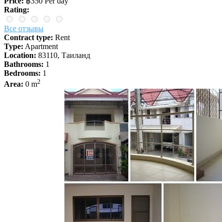
Price:
฿350 Per day
Rating:
Все отзывы
Contract type:
Rent
Type:
Apartment
Location:
83110, Таиланд
Bathrooms:
1
Bedrooms:
1
2
Area:
0 m