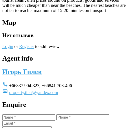
tourist areas , then prices around on products, goods and services
will be much cheaper than near the beaches. The nearest beaches are
not far to reach a maximum of 15-20 minutes on transport
Map
Нет отзывов
Login
or
Register
to add review.
Agent info
Игорь Гилев
+66837 904-323
,
+66841 703-496
property.thai@yandex.com
Enquire