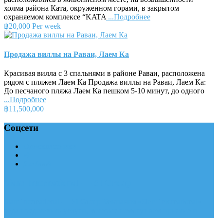
холма района Ката, окруженном горами, в закрытом
охраняемом комплексе “KATA
...Подробнее
฿20,000 Per week
Продажа виллы на Раваи, Лаем Ка
Красивая вилла с 3 спальнями в районе Раваи, расположена
рядом с пляжем Лаем Ка Продажа виллы на Раваи, Лаем Ка:
До песчаного пляжа Лаем Ка пешком 5-10 минут, до одного
...Подробнее
฿11,500,000
Соцсети
Одноклассники
vk
facebook
Siam International — SI Group
Siam International — SI Group Компания «Siam International»
рада представить услуги, которые помогут вам приятно и