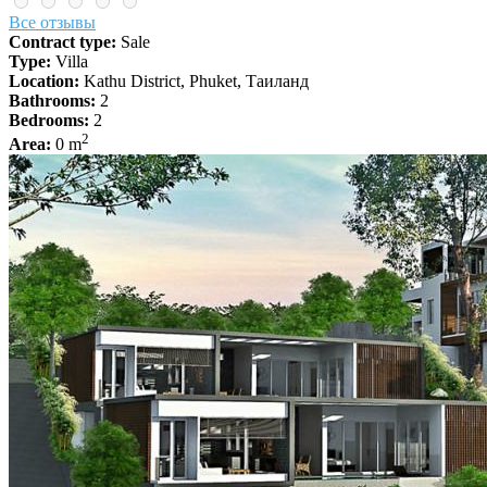
Все отзывы
Contract type:
Sale
Type:
Villa
Location:
Kathu District, Phuket, Таиланд
Bathrooms:
2
Bedrooms:
2
2
Area:
0 m