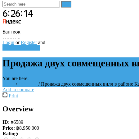
Login
or
Register
and
Add Your Property
Продажа двух совмещенных в
You are here:
Home
/
Объекты
/
Продажа двух совмещенных вилл в районе К
Add to compare
Print
Overview
ID:
#6589
Price:
฿8,950,000
Rating: