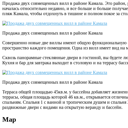
Продажа двух совмещенных вилл в районе Камала. Это район, 
началась относительно недавно, и все больше и больше получ
пляж Камала, чтобы отдохнуть в тишине и полном покое за ст
Продажа двух совмещенных вилл в районе Камала
Совершенно новые две виллы имеют общую функциональную об
пространство каждого помещения. Одна из вилл имеет вид на 
Сквозь панорамные стеклянные двери в гостиной, вы будете лю
Кухня и бар для завтрака выходит в столовую и на террасу бас
Продажа двух совмещенных вилл в районе Камала
Терраса общей площадью 45кв.м. у бассейна добавляет жизнен
террасы, общая площадь которой 46 кв.м., открывается отличн
спальням. Спальня 1 с ванной и тропическим душем и спальня 
раздвижные двери с видами на открытую веранду и бассейн.
Map