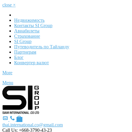
close
×
Недвижимость
Контакты SI Group
Авиабилеты
Страхование
SI Group
Путеводитель по Тайланду
Партнерам
Блог
Конвертер валют
More
Menu
thai.international.co@gmail.com
Call Us:
+668-3790-43-23