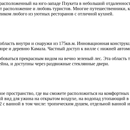
расположенный на юго-западе Пхукета в небольшой отдаленност
ает расположение и любовь туристов. Многие путешественники,
оликом любого из уютных ресторанов с отличной кухней.
ласть внутри и снаружи из 175кв.м. Инновационная конструкц
море и деревню Камала. Частный доступ к вилле с нижней автом
боваться прекрасным видом на вечно зеленый лес. Эта область т
сейна, и доступны через раздвижные стеклянные двери.
ное пространство, где вы сможете расположиться на комфортных
ый вид для ужина на открытом воздухе, на водопад утопающий в
2 с ванной в том числе: тропическим душем, отдельной ванной 