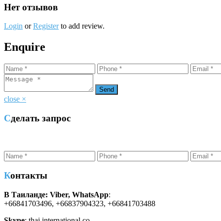
Нет отзывов
Login
or
Register
to add review.
Enquire
close
×
Сделать запрос
Контакты
В Таиланде: Viber, WhatsApp
:
+66841703496, +66837904323, +66841703488
Skype
: thai.international.co