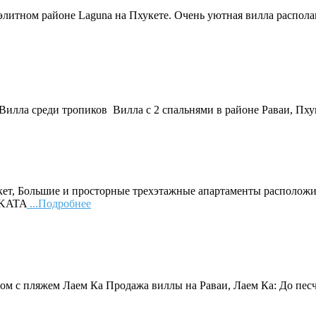
литном районе Laguna на Пхукете. Очень уютная вилла распола
 Вилла среди тропиков Вилла с 2 спальнями в районе Раваи, Пхук
укет, Большие и просторные трехэтажные апартаменты располож
“KATA
...Подробнее
дом с пляжем Лаем Ка Продажа виллы на Раваи, Лаем Ка: До пес