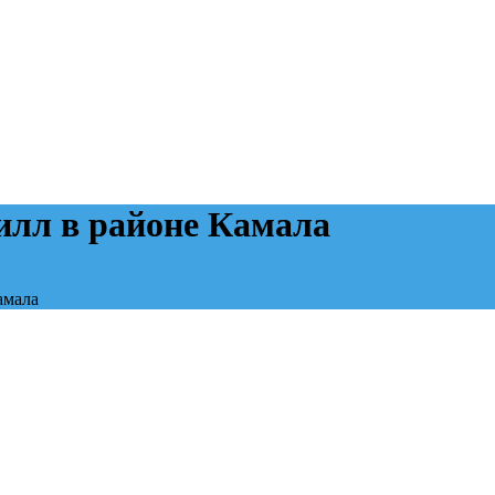
илл в районе Камала
амала