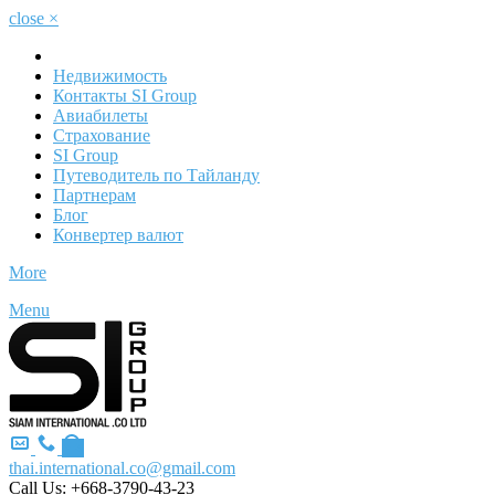
close
×
Недвижимость
Контакты SI Group
Авиабилеты
Страхование
SI Group
Путеводитель по Тайланду
Партнерам
Блог
Конвертер валют
More
Menu
thai.international.co@gmail.com
Call Us:
+668-3790-43-23