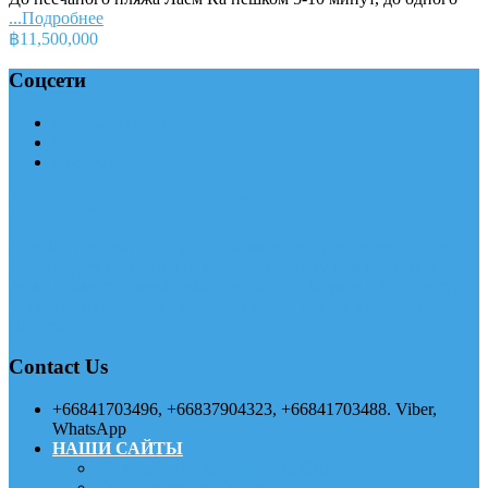
...Подробнее
฿11,500,000
Соцсети
Одноклассники
vk
facebook
Siam International — SI Group
Siam International — SI Group Компания «Siam International»
рада представить услуги, которые помогут вам приятно и
легко провести свое время отдыха на о. Пхукет в королевстве
Тайланд. Наш офис находится в живописном месте острова
Пхукет.
Contact Us
+66841703496, +66837904323, +66841703488. Viber,
WhatsApp
НАШИ САЙТЫ
Главный сайт компании SI Group
Справочник по Тайланду