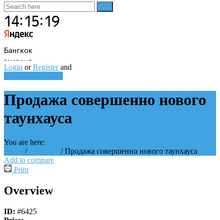
Login
or
Register
and
Add Your Property
Продажа совершенно нового
таунхауса
You are here:
Home
/
Объекты
/
Продажа совершенно нового таунхауса
Add to compare
Print
Overview
ID:
#6425