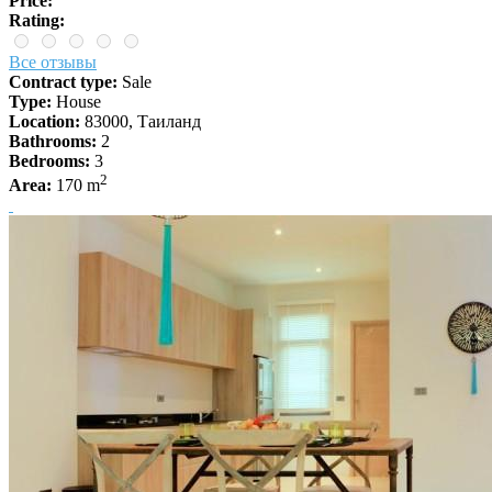
Price:
Rating:
Все отзывы
Contract type:
Sale
Type:
House
Location:
83000, Таиланд
Bathrooms:
2
Bedrooms:
3
2
Area:
170 m