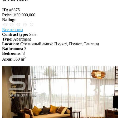
ID:
#6375
Price:
฿30,000,000
Rating:
Все отзывы
Contract type:
Sale
Type:
Apartment
Location:
Столичный ампхе Пхукет, Пхукет, Таиланд
Bathrooms:
3
Bedrooms:
3
2
Area:
360 m