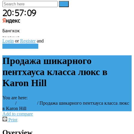
Login
or
Register
and
Add Your Property
Продажа шикарного
пентхауса класса люкс в
Karon Hill
You are here:
Home
/
Объекты
/
Продажа шикарного пентхауса класса люкс
в Karon Hill
Add to compare
Print
Overview