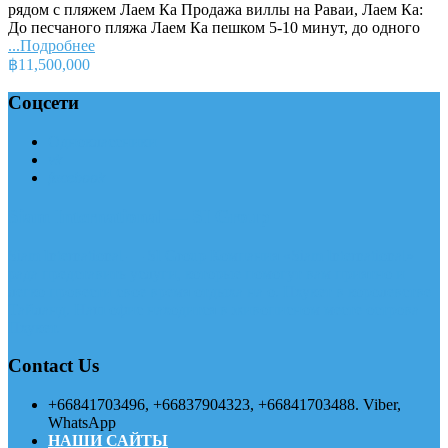
рядом с пляжем Лаем Ка Продажа виллы на Раваи, Лаем Ка:
До песчаного пляжа Лаем Ка пешком 5-10 минут, до одного
...Подробнее
฿11,500,000
Соцсети
Одноклассники
vk
facebook
Siam International — SI Group
Siam International — SI Group Компания «Siam International»
рада представить услуги, которые помогут вам приятно и
легко провести свое время отдыха на о. Пхукет в королевстве
Тайланд. Наш офис находится в живописном месте острова
Пхукет.
Contact Us
+66841703496, +66837904323, +66841703488. Viber,
WhatsApp
НАШИ САЙТЫ