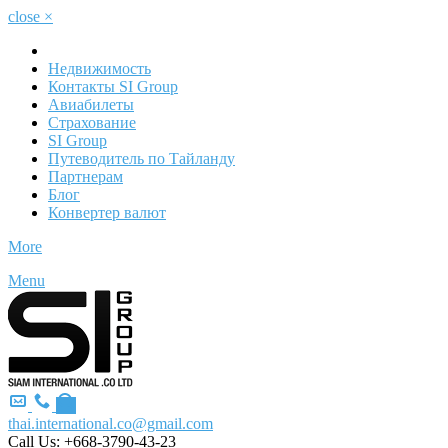
close
×
Недвижимость
Контакты SI Group
Авиабилеты
Страхование
SI Group
Путеводитель по Тайланду
Партнерам
Блог
Конвертер валют
More
Menu
thai.international.co@gmail.com
Call Us:
+668-3790-43-23