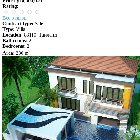
Price:
฿14,500,000
Rating:
Все отзывы
Contract type:
Sale
Type:
Villa
Location:
83110, Таиланд
Bathrooms:
2
Bedrooms:
2
2
Area:
230 m