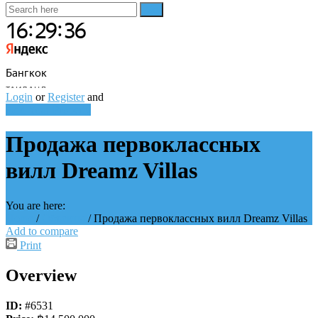
Login
or
Register
and
Add Your Property
Продажа первоклассных
вилл Dreamz Villas
You are here:
Home
/
Объекты
/
Продажа первоклассных вилл Dreamz Villas
Add to compare
Print
Overview
ID:
#6531