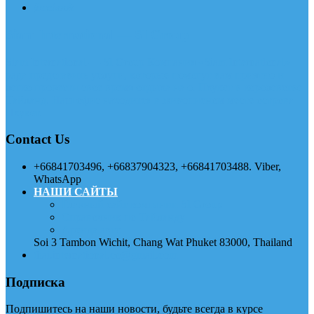
facebook
Siam International — SI Group
Siam International — SI Group Компания «Siam International»
рада представить услуги, которые помогут вам приятно и
легко провести свое время отдыха на о. Пхукет в королевстве
Тайланд. Наш офис находится в живописном месте острова
Пхукет.
Contact Us
+66841703496, +66837904323, +66841703488. Viber,
WhatsApp
НАШИ САЙТЫ
Главный сайт компании SI Group
Справочник по Тайланду
Аренда авто
Soi 3 Tambon Wichit, Chang Wat Phuket 83000, Thailand
thai.international.co@gmail.com
Подписка
Подпишитесь на наши новости, будьте всегда в курсе