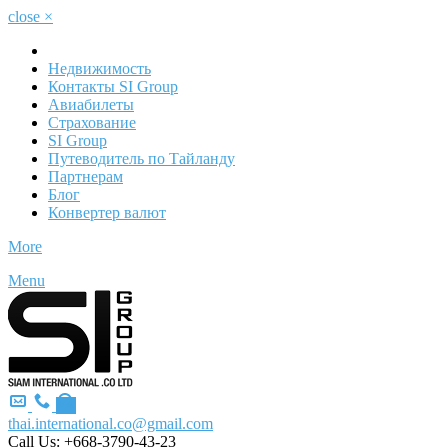
close
×
Недвижимость
Контакты SI Group
Авиабилеты
Страхование
SI Group
Путеводитель по Тайланду
Партнерам
Блог
Конвертер валют
More
Menu
thai.international.co@gmail.com
Call Us:
+668-3790-43-23