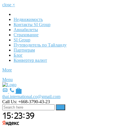
close
×
Недвижимость
Контакты SI Group
Авиабилеты
Страхование
SI Group
Путеводитель по Тайланду
Партнерам
Блог
Конвертер валют
More
Menu
thai.international.co@gmail.com
Call Us:
+668-3790-43-23