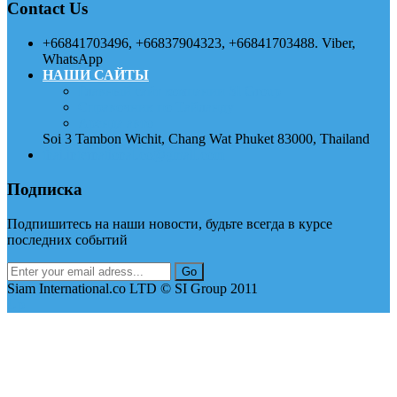
Contact Us
+66841703496, +66837904323, +66841703488. Viber,
WhatsApp
НАШИ САЙТЫ
Главный сайт компании SI Group
Справочник по Тайланду
Аренда авто
Soi 3 Tambon Wichit, Chang Wat Phuket 83000, Thailand
thai.international.co@gmail.com
Подписка
Подпишитесь на наши новости, будьте всегда в курсе
последних событий
Siam International.co LTD © SI Group 2011
Up