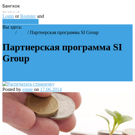
Login
or
Register
and
Add Your Property
Вы здесь:
Home
/
Slide
/
Партнерская программа SI Group
Партнерская программа SI
Group
Posted by
estate
on
17.06.2014