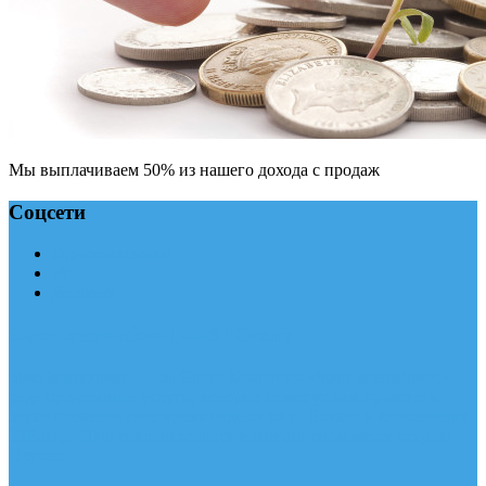
Мы выплачиваем 50% из нашего дохода с продаж
Соцсети
Одноклассники
vk
facebook
Siam International — SI Group
Siam International — SI Group Компания «Siam International»
рада представить услуги, которые помогут вам приятно и
легко провести свое время отдыха на о. Пхукет в королевстве
Тайланд. Наш офис находится в живописном месте острова
Пхукет.