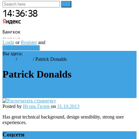
Login
or
Register
and
Add Your Property
Вы здесь:
Home
/
Worker
/
Patrick Donalds
Patrick Donalds
Posted by
Игорь Гилев
on
31.10.2013
Has great technical background, design sensibility, strong user
experiences.
Соцсети