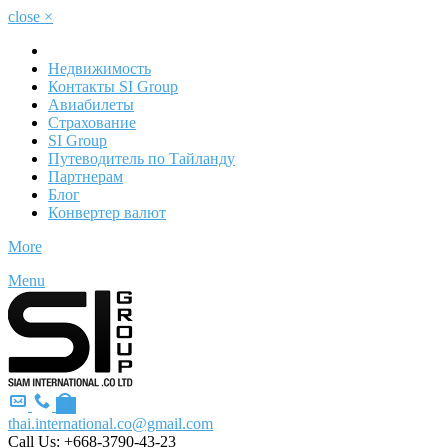
close
×
Недвижимость
Контакты SI Group
Авиабилеты
Страхование
SI Group
Путеводитель по Тайланду
Партнерам
Блог
Конвертер валют
More
Menu
thai.international.co@gmail.com
Call Us:
+668-3790-43-23