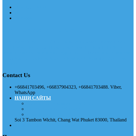
Одноклассники
vk
facebook
Siam International — SI Group
Siam International — SI Group Компания «Siam International»
рада представить услуги, которые помогут вам приятно и
легко провести свое время отдыха на о. Пхукет в королевстве
Тайланд. Наш офис находится в живописном месте острова
Пхукет.
Contact Us
+66841703496, +66837904323, +66841703488. Viber,
WhatsApp
НАШИ САЙТЫ
Главный сайт компании SI Group
Справочник по Тайланду
Аренда авто
Soi 3 Tambon Wichit, Chang Wat Phuket 83000, Thailand
thai.international.co@gmail.com